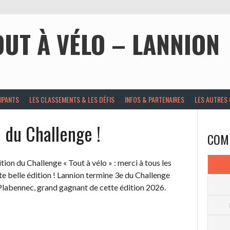
UT À VÉLO – LANNION
CIPANTS
LES CLASSEMENTS & LES DÉFIS
INFOS & PARTENAIRES
LES AUTRES
n du Challenge !
COM
dition du Challenge « Tout à vélo » : merci à tous les
te belle édition ! Lannion termine 3e du Challenge
t Plabennec, grand gagnant de cette édition 2026.