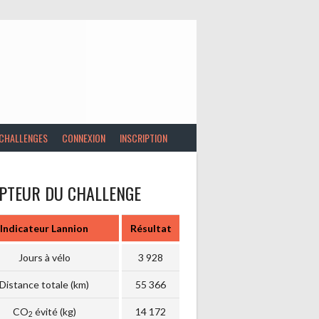
 CHALLENGES
CONNEXION
INSCRIPTION
PTEUR DU CHALLENGE
Indicateur Lannion
Résultat
Jours à vélo
3 928
Distance totale (km)
55 366
CO
évité (kg)
14 172
2