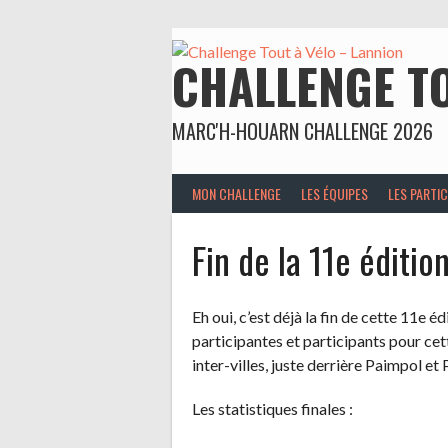
Aller
au
contenu
CHALLENGE TO
MARC'H-HOUARN CHALLENGE 2026
MON CHALLENGE
LES ÉQUIPES
LES PARTI
Fin de la 11e éditio
Eh oui, c’est déjà la fin de cette 11e é
participantes et participants pour cet
inter-villes, juste derrière Paimpol e
Les statistiques finales :