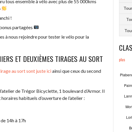
ru tous ensemble à vélo avec plus de 55 000kms
o
Tour
anchi !
Tou
 bonus partagées
Tou
s à nous rejoindre pour tester le vélo pour la
CLA
IERS ET DEUXIÈMES TIRAGES AU SORT
plus
rage au sort sont juste ici
ainsi que ceux du second
l’atelier de Trégor Bicyclette, 1 boulevard d’Armor. Il
horaires habituels d’ouverture de l’atelier :
 de 14h à 17h